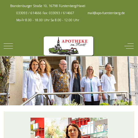
Brandenburger Straße 10, 16798 Fürstenberg/Havel
033093 / 614666 Fax: 033093 / 614667
mail@apo-fuerstenberg.de
Mo-Fr 8.00 - 18.00 Uhr Sa 8.00 - 12.00 Uhr
Mobile Menu Toggle
Off-